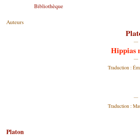
Accueil
Bibliothèque
Pinacothèque
Liste des p
Auteurs
Apollinaire
Plat
Baudelaire
—
Hippias 
Bellay, Joachim du
—
Berque, Augustin
Traduction :
É
m
Bonnefoy, Yves
téléchargement :
Hölderlin
téléchargement 
Jouve, Pierre Jean
—
Mallarmé, Stéphane
Traduction : Mau
Nerval
téléchargement :
Omar Khayyâm
téléchargement 
Platon